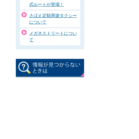
式ルートが登場！
さばえ定額周遊タクシー
について
メガネストリートについ
て