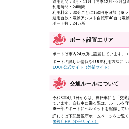
運用期間：3月～11月（冬季12月～2月は
利用時間：24時間
利用料金：30分ごとに150円を追加（
運用台数：電動アシスト自転車40台（電
ポート数：24カ所
ポート設置エリア
ポートは市内24カ所に設置しています。
ポートの詳しい情報やLUUP利用方法につ
LUUP公式サイト（外部サイト）
交通ルールについて
令和8年4月1日からは、自転車にも「交
ています。自転車に乗る際は、ルールを守
※一部のポートにヘルメットを配備してい
詳しくは下記警視庁ホームページをご覧く
警視庁HP（外部サイト）