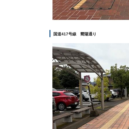
国道417号線 嚮陽通り