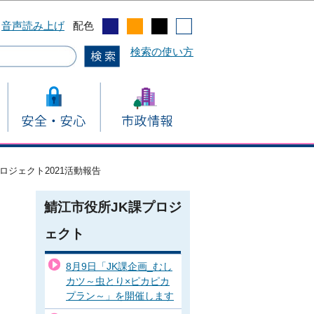
音声読み上げ
配色
検索の使い方
ロジェクト2021活動報告
鯖江市役所JK課プロジ
ェクト
8月9日「JK課企画_むし
カツ～虫とり×ピカピカ
プラン～」を開催します