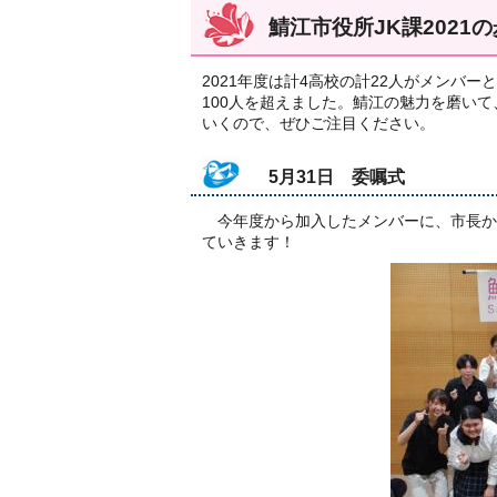
鯖江市役所JK課2021
2021年度は計4高校の計22人がメンバ
100人を超えました。鯖江の魅力を磨い
いくので、ぜひご注目ください。
5月31日 委嘱式
今年度から加入したメンバーに、市長か
ていきます！