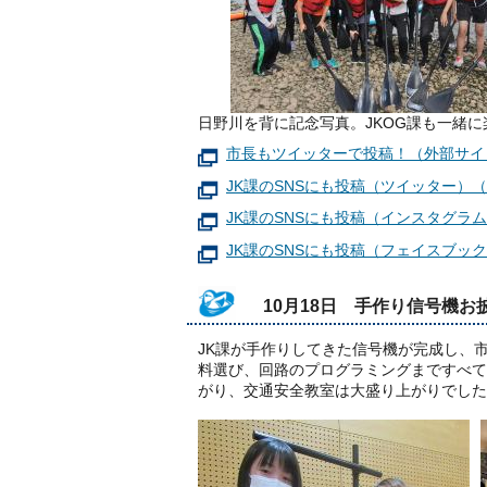
日野川を背に記念写真。JKOG課も一緒
市長もツイッターで投稿！（外部サイ
JK課のSNSにも投稿（ツイッター）
JK課のSNSにも投稿（インスタグラ
JK課のSNSにも投稿（フェイスブッ
10月18日 手作り信号機
JK課が手作りしてきた信号機が完成し、
料選び、回路のプログラミングまですべて
がり、交通安全教室は大盛り上がりでした