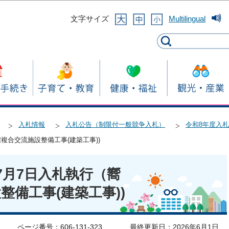
このページの本文へ移動
文字サイズ
Multilingual
入札情報
入札公告（制限付一般競争入札）
令和8年度入
複合交流施設整備工事(建築工事))
7月7日入札執行（嚮
整備工事(建築工事))
ページ番号：606-131-323
最終更新日：2026年6月1日