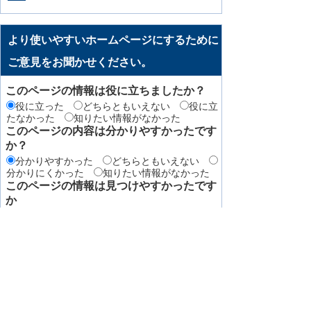
より使いやすいホームページにするために
ご意見をお聞かせください。
このページの情報は役に立ちましたか？
役に立った
どちらともいえない
役に立
たなかった
知りたい情報がなかった
このページの内容は分かりやすかったです
か？
分かりやすかった
どちらともいえない
分かりにくかった
知りたい情報がなかった
このページの情報は見つけやすかったです
か
見つけやすかった
どちらともいえない
見つけにくかった
このページはどのようにしてたどり着きま
したか？
トップページから順に
サイト内検索
検
索エンジン（Yahoo! JAPANやGoogleなど）か
ら
その他