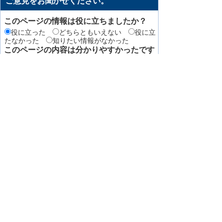
ご意見をお聞かせください。
このページの情報は役に立ちましたか？
役に立った
どちらともいえない
役に立
たなかった
知りたい情報がなかった
このページの内容は分かりやすかったです
か？
分かりやすかった
どちらともいえない
分かりにくかった
知りたい情報がなかった
このページの情報は見つけやすかったです
か
見つけやすかった
どちらともいえない
見つけにくかった
このページはどのようにしてたどり着きま
したか？
トップページから順に
サイト内検索
検
索エンジン（Yahoo! JAPANやGoogleなど）か
ら
その他