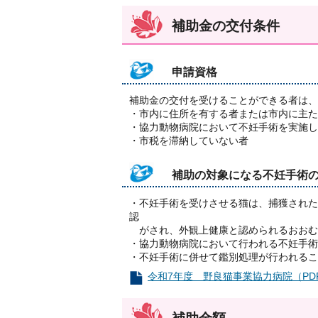
補助金の交付条件
申請資格
補助金の交付を受けることができる者は、
・市内に住所を有する者または市内に主た
・協力動物病院において不妊手術を実施し
・市税を滞納していない者
補助の対象になる不妊手術
・不妊手術を受けさせる猫は、捕獲された
認
がされ、外観上健康と認められるおおむ
・協力動物病院において行われる不妊手術
・不妊手術に併せて鑑別処理が行われるこ
令和7年度 野良猫事業協力病院（PDF