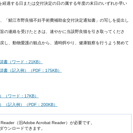
を経過する日または交付決定の日の属する年度の末日のいずれか早い
、「鯖江市野良猫不妊手術費補助金交付決定通知書」の写しを提出し
旨の連絡を受けたときは、速やかに当該野良猫を引き取ってくださ
戻し、動物愛護の観点から、適時餌やり、健康観察を行うよう努めて
書（ワード：21KB）
書（記入例）（PDF：175KB）
（ワード：17KB）
（記入例）（PDF：200KB）
der（旧Adobe Acrobat Reader）が必要です。
でダウンロードできます。