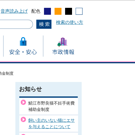
音声読み上げ
配色
検索の使い方
助金制度
お知らせ
鯖江市野良猫不妊手術費
補助金制度
飼い主のいない猫にエサ
を与えることについて