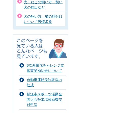
犬・ねこの飼い方 飼い
犬の届出など
犬の飼い方、猫の餌付け
について苦情多発
6次産業化チャレンジ支
援事業補助金について
自動車運転免許取得の
助成
鯖江市スポーツ活動全
国大会等出場激励費交
付申請