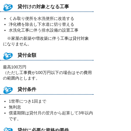
貸付けの対象となる工事
くみ取り便所を水洗便所に改造する
浄化槽を除去し下水道に切り替える
水洗化工事に伴う排水設備の設置工事
※家屋の新築や増改築に伴う工事は貸付対象
になりません。
貸付金額
最高100万円
（ただし工事費が100万円以下の場合はその費用
の範囲内とします。
貸付条件
1世帯につき1回まで
無利息
償還期限は貸付月の翌月から起算して3年以内
です。
貸付に必要な資格や要件