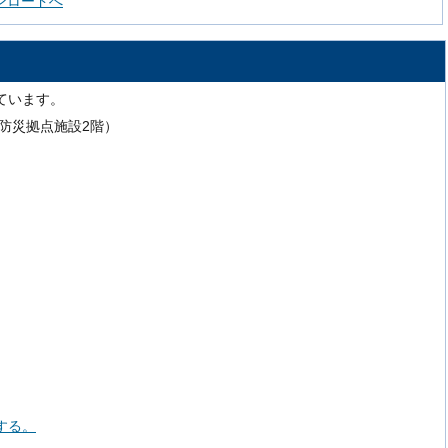
ダウンロードへ
ています。
号（防災拠点施設2階）
する。