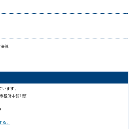
び決算
ています。
号（市役所本館1階）
8
する。