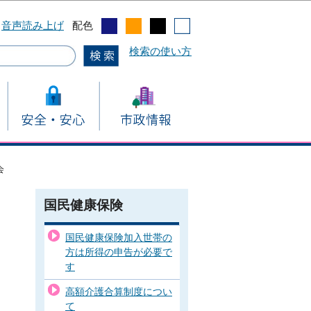
音声読み上げ
配色
検索の使い方
会
国民健康保険
国民健康保険加入世帯の
方は所得の申告が必要で
す
高額介護合算制度につい
て