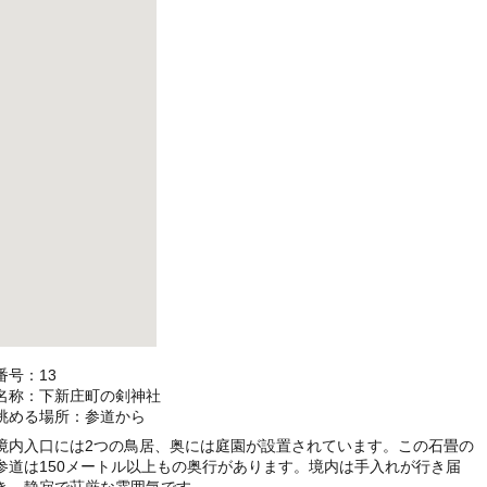
番号：13
名称：下新庄町の剣神社
眺める場所：参道から
境内入口には2つの鳥居、奥には庭園が設置されています。この石畳の
参道は150メートル以上もの奥行があります。境内は手入れが行き届