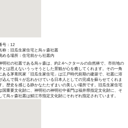
番号：12
名称：旧瓜生家住宅と烏ヶ森社叢
眺める場所：住宅前から社叢内
神明社の社叢である烏ヶ森は、約2.4ヘクタールの自然林で、市街地の
中とは思えないうっそうとした景観が心を癒してくれます。その一角
にある茅葺民家「旧瓜生家住宅」は江戸時代前期の建築で、社叢に溶
け込んで我々が忘れかけている日本人としての完成を蘇らせてくれま
す。歴史を感じる静かなたたずまいの美しい場所です。旧瓜生家住宅
は国重要文化財に、神明社の神明社中雀門は福井県指定文化財に、そ
して烏ヶ森社叢は鯖江市指定文化財にそれぞれ指定されています。