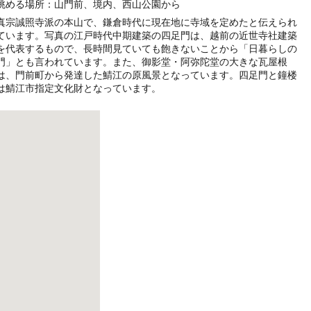
眺める場所：山門前、境内、西山公園から
真宗誠照寺派の本山で、鎌倉時代に現在地に寺域を定めたと伝えられ
ています。写真の江戸時代中期建築の四足門は、越前の近世寺社建築
を代表するもので、長時間見ていても飽きないことから「日暮らしの
門」とも言われています。また、御影堂・阿弥陀堂の大きな瓦屋根
は、門前町から発達した鯖江の原風景となっています。四足門と鐘楼
は鯖江市指定文化財となっています。