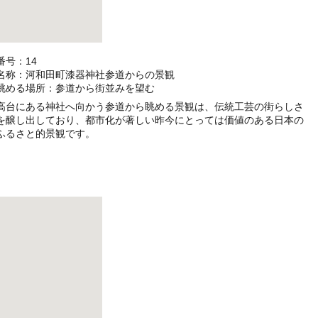
番号：14
名称：河和田町漆器神社参道からの景観
眺める場所：参道から街並みを望む
高台にある神社へ向かう参道から眺める景観は、伝統工芸の街らしさ
を醸し出しており、都市化が著しい昨今にとっては価値のある日本の
ふるさと的景観です。