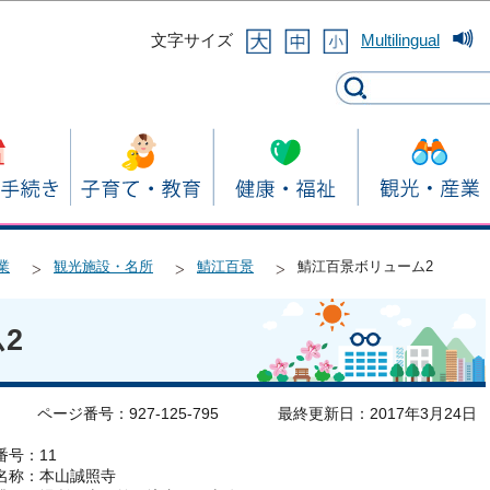
このページの本文へ移動
文字サイズ
Multilingual
業
観光施設・名所
鯖江百景
鯖江百景ボリューム2
2
ページ番号：927-125-795
最終更新日：2017年3月24日
番号：11
名称：本山誠照寺