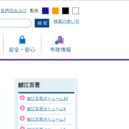
音声読み上げ
配色
検索の使い方
鯖江百景
鯖江百景ボリューム10
鯖江百景ボリューム9
鯖江百景ボリューム7