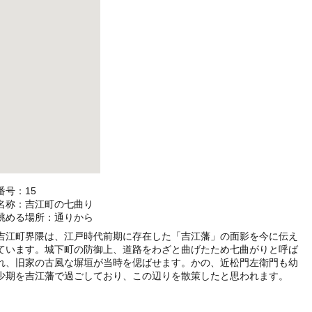
番号：15
名称：吉江町の七曲り
眺める場所：通りから
吉江町界隈は、江戸時代前期に存在した「吉江藩」の面影を今に伝え
ています。城下町の防御上、道路をわざと曲げたため七曲がりと呼ば
れ、旧家の古風な塀垣が当時を偲ばせます。かの、近松門左衛門も幼
少期を吉江藩で過ごしており、この辺りを散策したと思われます。