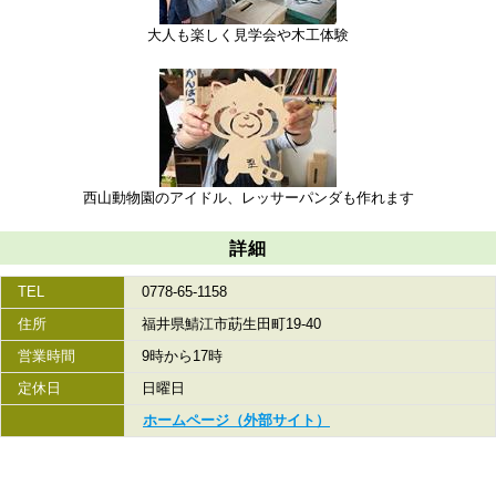
大人も楽しく見学会や木工体験
西山動物園のアイドル、レッサーパンダも作れます
詳細
TEL
0778-65-1158
住所
福井県鯖江市莇生田町19-40
営業時間
9時から17時
定休日
日曜日
ホームページ（外部サイト）