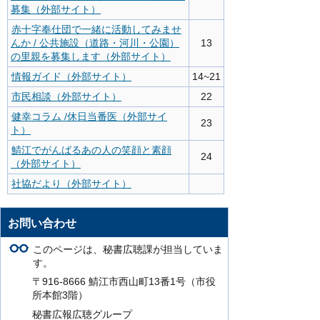
募集（外部サイト）
赤十字奉仕団で一緒に活動してみませ
んか / 公共施設（道路・河川・公園）
13
の里親を募集します（外部サイト）
情報ガイド（外部サイト）
14~21
市民相談（外部サイト）
22
健幸コラム /休日当番医（外部サイ
23
ト）
鯖江でがんばるあの人の笑顔と素顔
24
（外部サイト）
社協だより（外部サイト）
お問い合わせ
このページは、秘書広聴課が担当していま
す。
〒916-8666 鯖江市西山町13番1号（市役
所本館3階）
秘書広報広聴グループ