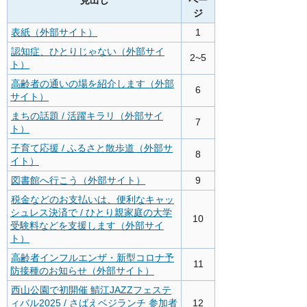
見出し
ペー
ジ
表紙（外部サイト）
1
認知症、ひとりじゃない（外部サイ
2~5
ト）
高齢者の通いの場を紹介します（外部
6
サイト）
まちの話題 / 活躍キラリ（外部サイ
7
ト）
子育て応援 / ふるさと散歩道（外部サ
8
イト）
図書館へ行こう（外部サイト）
9
税金などのお支払いは、便利なキャッ
シュレス決済で / ひとり親家庭の大学
10
受験料などを支援します（外部サイ
ト）
高齢者インフルエンザ・新型コロナ予
11
防接種のお知らせ（外部サイト）
西山公園で初開催 鯖江JAZZフェステ
ィバル2025 / さばえベジランチ 参加者
12