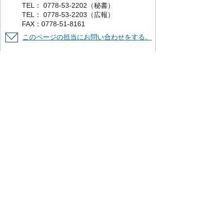
TEL： 0778-53-2202（秘書）
TEL： 0778-53-2203（広報）
FAX：0778-51-8161
このページの担当にお問い合わせをする。
より使いやすいホームページにするために
ご意見をお聞かせください。
このページの情報は役に立ちましたか？
役に立った
どちらともいえない
役に立
たなかった
知りたい情報がなかった
このページの内容は分かりやすかったです
か？
分かりやすかった
どちらともいえない
分かりにくかった
知りたい情報がなかった
このページの情報は見つけやすかったです
か
見つけやすかった
どちらともいえない
見つけにくかった
このページはどのようにしてたどり着きま