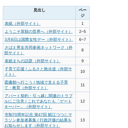
見出し
ペー
ジ
表紙（外部サイト）
1
ようこそ算額の世界へ（外部サイト）
2~5
3月8日は国際女性デー（外部サイト）
6~7
さばえ男女共同参画ネットワーク（外
8
部サイト）
表紙まちの話題（外部サイト）
9
子育て応援 / ふるさと散歩道（外部サ
10
イト）
図書館へ行こう / 地域で支える子育
11
て・教育（外部サイト）
アパート契約・引っ越し関連のトラブ
ルにご注意 / これであなたも「ゲート
12
キーパー」（外部サイト）
市制70周年記念 第47回 鯖江つつじマ
ラソン参加者募集 / 行政評価の結果を
13
お知らせします（外部サイト）