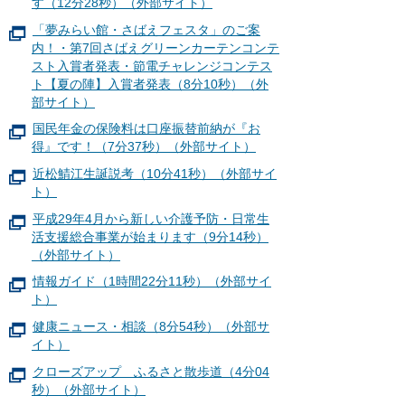
す（12分28秒）（外部サイト）
「夢みらい館・さばえフェスタ」のご案
内！・第7回さばえグリーンカーテンコンテ
スト入賞者発表・節電チャレンジコンテス
ト【夏の陣】入賞者発表（8分10秒）（外
部サイト）
国民年金の保険料は口座振替前納が『お
得』です！（7分37秒）（外部サイト）
近松鯖江生誕説考（10分41秒）（外部サイ
ト）
平成29年4月から新しい介護予防・日常生
活支援総合事業が始まります（9分14秒）
（外部サイト）
情報ガイド（1時間22分11秒）（外部サイ
ト）
健康ニュース・相談（8分54秒）（外部サ
イト）
クローズアップ ふるさと散歩道（4分04
秒）（外部サイト）