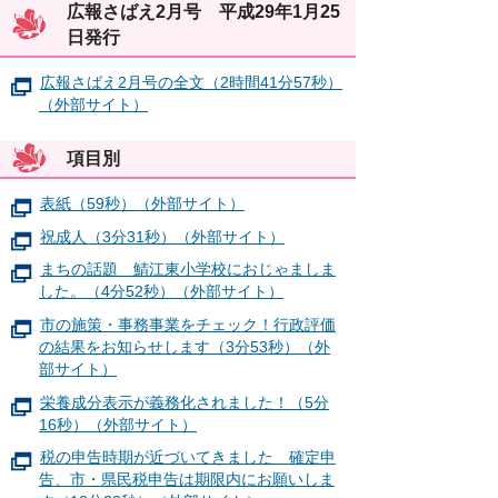
広報さばえ2月号 平成29年1月25
日発行
広報さばえ2月号の全文（2時間41分57秒）
（外部サイト）
項目別
表紙（59秒）（外部サイト）
祝成人（3分31秒）（外部サイト）
まちの話題 鯖江東小学校におじゃましま
した。（4分52秒）（外部サイト）
市の施策・事務事業をチェック！行政評価
の結果をお知らせします（3分53秒）（外
部サイト）
栄養成分表示が義務化されました！（5分
16秒）（外部サイト）
税の申告時期が近づいてきました 確定申
告、市・県民税申告は期限内にお願いしま