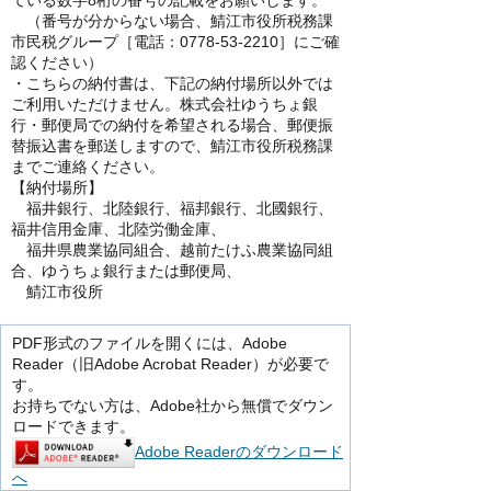
ている数字8桁の番号の記載をお願いします。
（番号が分からない場合、鯖江市役所税務課
市民税グループ［電話：0778-53-2210］にご確
認ください）
・こちらの納付書は、下記の納付場所以外では
ご利用いただけません。株式会社ゆうちょ銀
行・郵便局での納付を希望される場合、郵便振
替振込書を郵送しますので、鯖江市役所税務課
までご連絡ください。
【納付場所】
福井銀行、北陸銀行、福邦銀行、北國銀行、
福井信用金庫、北陸労働金庫、
福井県農業協同組合、越前たけふ農業協同組
合、ゆうちょ銀行または郵便局、
鯖江市役所
PDF形式のファイルを開くには、Adobe
Reader（旧Adobe Acrobat Reader）が必要で
す。
お持ちでない方は、Adobe社から無償でダウン
ロードできます。
Adobe Readerのダウンロード
へ