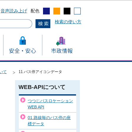
音声読み上げ
配色
検索の使い方
ついて
11.バス停アイコンデータ
WEB-APIについて
つつじバスロケーション
WEB API
01.路線毎のバス停の座
標データ