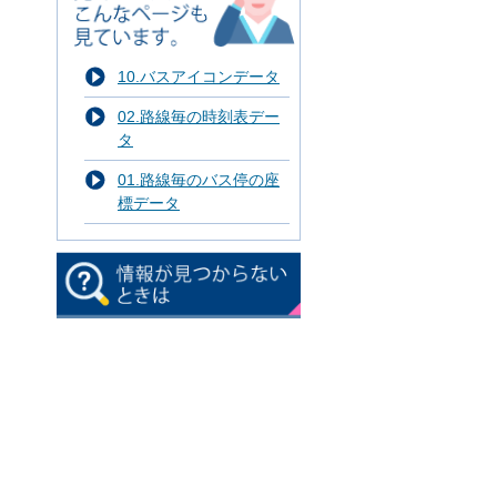
10.バスアイコンデータ
02.路線毎の時刻表デー
タ
01.路線毎のバス停の座
標データ