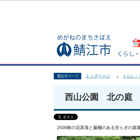
トップページ
くらし・
西山公園 北の庭
2500株の花菖蒲と藤棚のある安らぎの庭