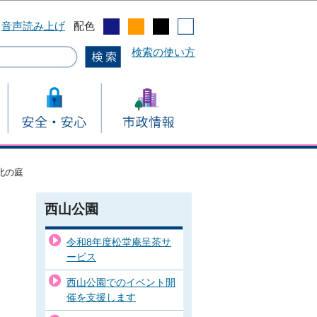
音声読み上げ
配色
検索の使い方
北の庭
西山公園
令和8年度松堂庵呈茶サ
ービス
西山公園でのイベント開
催を支援します