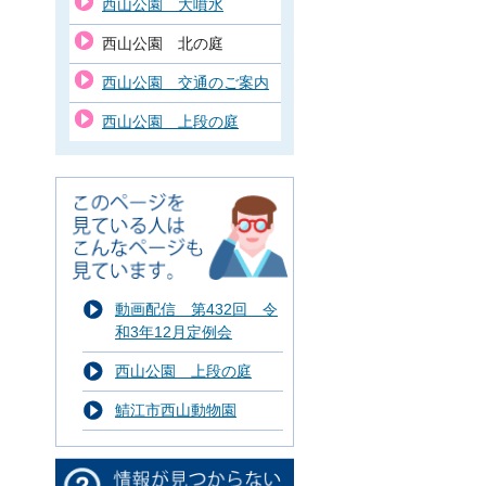
西山公園 大噴水
西山公園 北の庭
西山公園 交通のご案内
西山公園 上段の庭
動画配信 第432回 令
和3年12月定例会
西山公園 上段の庭
鯖江市西山動物園