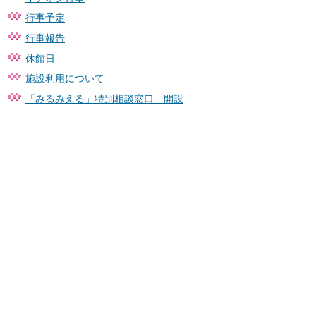
行事予定
行事報告
休館日
施設利用について
「みるみえる」特別相談窓口 開設
サイトマップ
お問い合わせ
〒916-8666 福井県鯖江市西山町13番1号
TEL：0778-51-2200（代表）