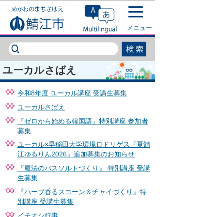
このページの本文へ移動
メニュー
ユーカルさばえ
令和8年度 ユーカル講座 受講生募集
ユーカルさばえ
『ゼロから始める韓国語』特別講座 参加者
募集
ユーカル×早稲田大学環境ロドリゲス『夏鯖
江ゆるりん2026』追加募集のお知らせ
『魔法のバスソルトづくり』 特別講座 受講
生募集
『ハーブ香るスコーン＆チャイづくり』特
別講座 受講生募集
イチオシ行事