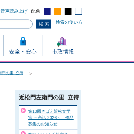
音声読み上げ
配色
検索の使い方
衛門の里_立待
近松門左衛門の里_立待
第10回さばえ近松文学
賞 ～恋話 2026～ 作品
募集のお知らせ