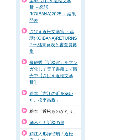
第9回さばえ近松文学
賞 ～恋話
(KOIBANA)2025～ 結果
発表
さばえ近松文学賞 ～恋
話(KOIBANA)RETURNS
2 〜結果発表と審査員募
集
最優秀「近松賞」をマン
ガ化して電子書籍にて販
売中【さばえ近松文学
賞】
絵本「吉江の町を築い
た、松平昌親」
絵本「近松ものがたり」
踊ろう！近松の里
鯖江人形浄瑠璃「近松