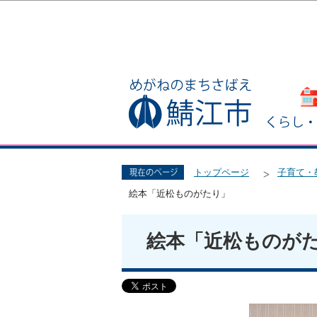
トップページ
子育て・
絵本「近松ものがたり」
絵本「近松ものが