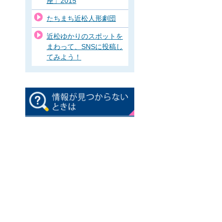
座」2015
たちまち近松人形劇団
近松ゆかりのスポットを
まわって、SNSに投稿し
てみよう！