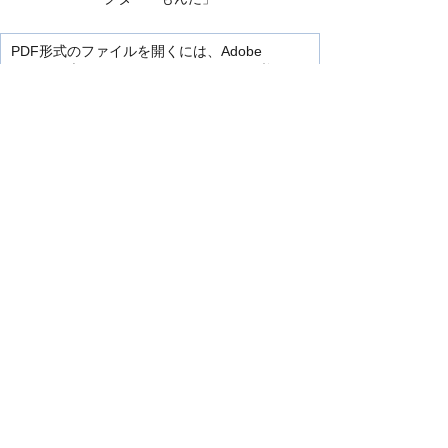
PDF形式のファイルを開くには、Adobe
Reader（旧Adobe Acrobat Reader）が必要で
す。
お持ちでない方は、Adobe社から無償でダウン
ロードできます。
Adobe Readerのダウンロード
へ
お問い合わせ
このページは、片上公民館が担当していま
す。
〒916-1102 鯖江市大野町第6号8番地1
TEL：0778-51-4801
FAX：0778-51-8947
このページの担当にお問い合わせをする。
より使いやすいホームページにするために