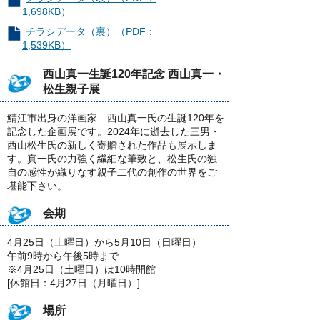
1,698KB）
チラシデータ（裏）（PDF：
1,539KB）
西山真一生誕120年記念 西山真一・
松生親子展
鯖江市出身の洋画家 西山真一氏の生誕120年を
記念した企画展です。2024年に逝去した三男・
西山松生氏の新しく寄贈された作品も展示しま
す。真一氏の力強く繊細な筆致と、松生氏の独
自の感性が織りなす親子二代の創作の世界をご
堪能下さい。
会期
4月25日（土曜日）から5月10日（日曜日）
午前9時から午後5時まで
※4月25日（土曜日）は10時開館
[休館日：4月27日（月曜日）]
場所