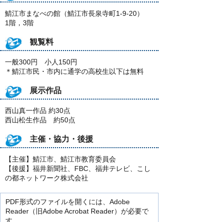
鯖江市まなべの館（鯖江市長泉寺町1-9-20）
1階，3階
観覧料
一般300円 小人150円
＊鯖江市民・市内に通学の高校生以下は無料
展示作品
西山真一作品 約30点
西山松生作品 約50点
主催・協力・後援
【主催】鯖江市、鯖江市教育委員会
【後援】福井新聞社、FBC、福井テレビ、こし
の都ネットワーク株式会社
PDF形式のファイルを開くには、Adobe
Reader（旧Adobe Acrobat Reader）が必要で
す。