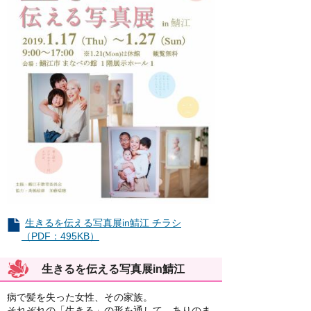
生きるを伝える写真展in鯖江 チラシ
（PDF：495KB）
生きるを伝える写真展in鯖江
病で髪を失った女性、その家族。
それぞれの「生きる」の形を通して、ありのま