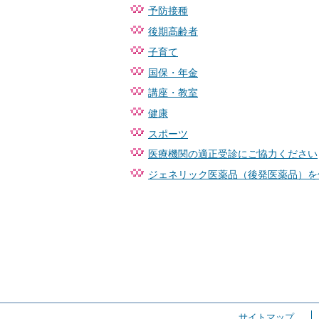
予防接種
後期高齢者
子育て
国保・年金
講座・教室
健康
スポーツ
医療機関の適正受診にご協力ください
ジェネリック医薬品（後発医薬品）を
サイトマップ