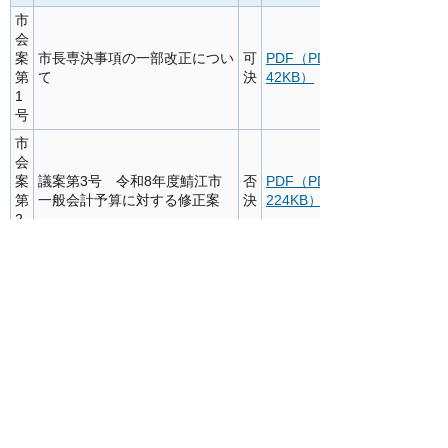
市
会
案
市長専決事項の一部改正につい
可
PDF（PDF：
第
て
決
42KB）
1
号
市
会
案
議案第3号 令和8年度鯖江市
否
PDF（PDF：
第
一般会計予算に対する修正案
決
224KB）
2
号
請願・陳情
令和8年2月18日提出
議決
番号
件名
ダウンロード
結果
「地域医療・介護
を崩壊させないた
陳情
めに機敏な診療・
不採
PDF（PDF：