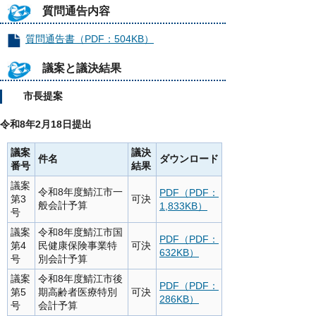
質問通告内容
質問通告書（PDF：504KB）
議案と議決結果
市長提案
令和8年2月18日提出
議案
議決
件名
ダウンロード
番号
結果
議案
令和8年度鯖江市一
PDF（PDF：
第3
可決
般会計予算
1,833KB）
号
議案
令和8年度鯖江市国
PDF（PDF：
第4
民健康保険事業特
可決
632KB）
号
別会計予算
議案
令和8年度鯖江市後
PDF（PDF：
第5
期高齢者医療特別
可決
286KB）
号
会計予算