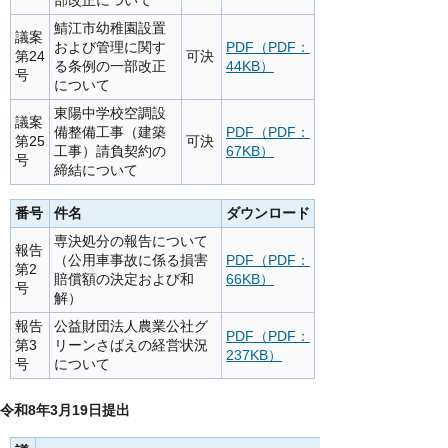
部改正について
鯖江市幼稚園設置
議案
および管理に関す
PDF（PDF：
第24
可決
る条例の一部改正
44KB）
号
について
東陽中学校空調設
議案
備整備工事（建築
PDF（PDF：
第25
可決
工事）請負契約の
67KB）
号
締結について
番号
件名
ダウンロード
専決処分の報告について
報告
（公用車事故に係る損害
PDF（PDF：
第2
賠償額の決定および和
66KB）
号
解）
報告
公益財団法人農業公社グ
PDF（PDF：
第3
リーンさばえの経営状況
237KB）
号
について
令和8年3月19日提出