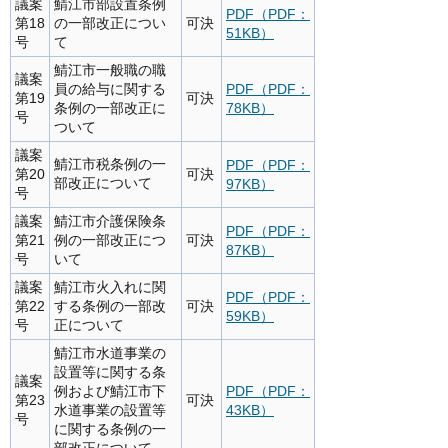
議案
鯖江市部設置条例
PDF（PDF：
第18
の一部改正につい
可決
51KB）
号
て
鯖江市一般職の職
議案
員の給与に関する
PDF（PDF：
第19
可決
条例の一部改正に
78KB）
号
ついて
議案
鯖江市税条例の一
PDF（PDF：
第20
可決
部改正について
97KB）
号
議案
鯖江市介護保険条
PDF（PDF：
第21
例の一部改正につ
可決
87KB）
号
いて
議案
鯖江市火入れに関
PDF（PDF：
第22
する条例の一部改
可決
59KB）
号
正について
鯖江市水道事業の
設置等に関する条
議案
例および鯖江市下
PDF（PDF：
第23
可決
水道事業の設置等
43KB）
号
に関する条例の一