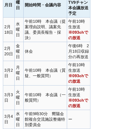
曜
TV9チャン
月日
開始時間・会議内容
日
本会議放送
予定
午前10時 本会議（提
午前10時
水
2月
案理由説明、議案先
生放送
曜
18日
議、委員長報告・採
※093chで
日
決）
の放送
金
午後6時 2
2月
曜
休会
月18日収録
20日
日
分の再放送
午前10時
月
3月2
午前10時 本会議（質
生放送
曜
日
疑、一般質問）
※093chで
日
の放送
午前10時
火
3月3
午前10時 本会議（一
生放送
曜
日
般質問）
※093chで
日
の放送
水
午前9時30分 嚮陽会
3月4
曜
館複合交流施設整備特
ー
日
日
別委員会