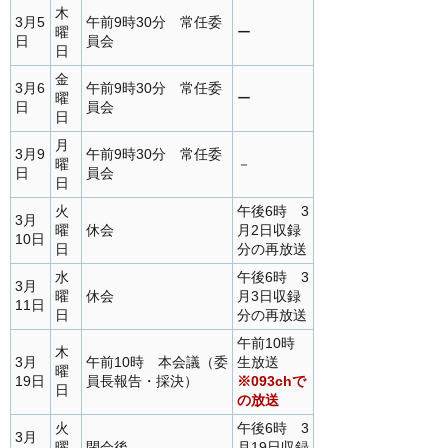
木
3月5
午前9時30分 常任委
曜
ー
日
員会
日
金
3月6
午前9時30分 常任委
曜
ー
日
員会
日
月
3月9
午前9時30分 常任委
曜
－
日
員会
日
火
午後6時 3
3月
曜
休会
月2日収録
10日
日
分の再放送
水
午後6時 3
3月
曜
休会
月3日収録
11日
日
分の再放送
午前10時
木
3月
午前10時 本会議（委
生放送
曜
19日
員長報告・採決）
※093chで
日
の放送
火
午後6時 3
3月
曜
閉会後
月19日収録