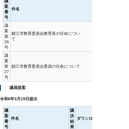
議
案
件名
番
号
議
案
鯖江市教育委員会教育長の任命につい
第
て
26
号
議
案
第
鯖江市教育委員会委員の任命について
27
号
議員提案
令和8年3月19日提出
議
議
案
決
件名
ダウンロード
番
結
号
果