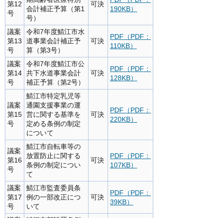
第12
可決
会計補正予算（第1
190KB）
号
号）
議案
令和7年度鯖江市水
PDF（PDF：
第13
道事業会計補正予
可決
110KB）
号
算（第3号）
議案
令和7年度鯖江市公
PDF（PDF：
第14
共下水道事業会計
可決
128KB）
号
補正予算（第2号）
鯖江市特定乳児等
議案
通園支援事業の運
PDF（PDF：
第15
営に関する基準を
可決
220KB）
号
定める条例の制定
について
鯖江市自転車等の
議案
放置防止に関する
PDF（PDF：
第16
可決
条例の制定につい
107KB）
号
て
議案
鯖江市監査委員条
PDF（PDF：
第17
例の一部改正につ
可決
39KB）
号
いて