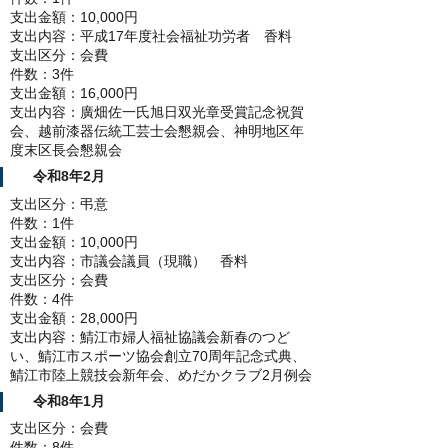
支出金額：10,000円
支出内容：平成17年度社会福祉功労者 香料
支出区分：会費
件数：3件
支出金額：16,000円
支出内容：廣畑佐一氏旭日双光章受賞記念祝賀
会、越前漆器伝統工芸士会懇親会、神明地区年
度末区長会懇親会
令和8年2月
支出区分：弔意
件数：1件
支出金額：10,000円
支出内容：市議会議員（現職） 香料
支出区分：会費
件数：4件
支出金額：28,000円
支出内容：鯖江市婦人福祉協議会新春のつど
い、鯖江市スポーツ協会創立70周年記念式典、
鯖江市陸上競技会新年会、めだかクラブ2月例会
令和8年1月
支出区分：会費
件数：8件