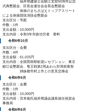
福井県建築士会鯖江支部50周年記念
式典懇親会、区長会連合会会長会懇親会
体操のまちさばえトップアスリート
による体操競技演技会懇親会
支出区分：弔慰
件数：1件
支出金額：10,000円
支出内容：令和3年市政功労者 香料
令和6年10月
支出区分：会費
件数：4件
支出金額：61,025円
支出内容：全国育樹祭歓迎レセプション、東京
鯖江会懇親会、竜王戦第2局あわら対局前夜祭
姉妹都市村上市との意見交換会
令和6年9月
支出区分：会費
件数：1件
支出金額：10,000円
支出内容：宮本俊氏福井県議会議長就任祝賀会
事務局
令和6年8月