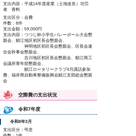
支出内容：平成14年度産業（土地改良）功労
者 香料
支出区分：会費
件数：8件
支出金額：59,000円
支出内容：つつじ杯小学生バレーボール大会懇
親会、鯖江地区初区長会懇親会、
神明地区初区長会懇親会、区長会連
合会幹事会懇親会、
吉川地区初区長会懇親会、鯖江商工
会議所青年部懇親会、
鯖江ロータリークラブ4月講話参加
費、福井県自動車整備振興会鯖江支部総会懇親
会
交際費の支出状況
令和7年度
令和8年3月
支出区分：弔意
件数：1件