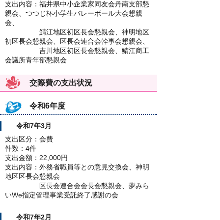
支出内容：福井県中小企業家同友会丹南支部懇
親会、つつじ杯小学生バレーボール大会懇親
会、
鯖江地区初区長会懇親会、神明地区
初区長会懇親会、区長会連合会幹事会懇親会、
吉川地区初区長会懇親会、鯖江商工
会議所青年部懇親会
交際費の支出状況
令和6年度
令和7年3月
支出区分：会費
件数：4件
支出金額：22,000円
支出内容：外務省職員等との意見交換会、神明
地区区長会懇親会
区長会連合会会長会懇親会、夢みら
いWe指定管理事業受託終了感謝の会
令和7年2月