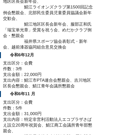
地区区長会新年会、
鯖江ライオンズクラブ第1500回記念
例会懇親会、北部民生委員児童委員協議会新年
交歓会、
鯖江地区区長会新年会、服部正和氏
「瑞宝単光章」受賞を祝う会、めだかクラブ例
会・懇親会
福井県スポーツ協会表彰式・新年
会、越前漆器協同組合意見交換会
令和6年12月
支出区分：会費
件数：3件
支出金額：22,000円
支出内容：鯖江市PTA連合会懇親会、吉川地区
区長会懇親会、鯖江青年会議所懇親会
令和6年11 月
支出区分：会費
件数：5件
支出金額：31,000円
支出内容：特定非営利活動法人エコプラザさば
え設立20周年祝賀会、鯖江商工会議所青年部懇
親会、