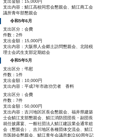
支出金額：15,000円
支出内容：鯖江高校同窓会懇親会、鯖江商工会
議所青年部懇親会
令和5年6月
支出区分：会費
件数：2件
支出金額：15,000円
支出内容：大阪県人会郷土訪問懇親会、北陸税
理士会武生支部定期総会
令和5年5月
支出区分：弔慰
件数：1件
支出金額：10,000円
支出内容：平成7年市政功労者 香料
支出区分：会費
件数：7件
支出金額：50,000円
支出内容：吉川地区区長会懇親会、福井県建築
士会鯖江支部懇親会、鯖江消防団団長・副団長
就任披露宴、一般社団法人鯖江建設業会通常総
会（懇親会）、吉川地区各種団体交流会、鯖江
市医師会懇親会、鯖江青年会議所創立60周年記