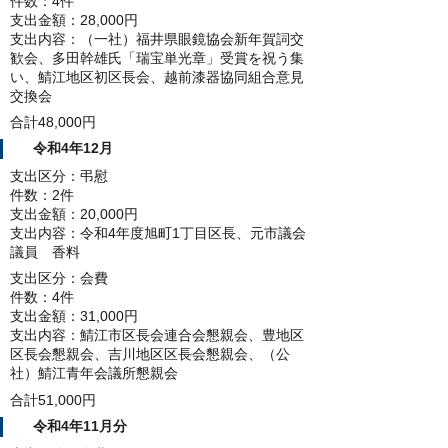
件数：4件
支出金額：28,000円
支出内容：（一社）福井県眼鏡協会新年賀詞交
歓会、多田幹雄氏「瑞宝単光章」受賞を祝う集
い、鯖江地区初区長会、越前漆器協同組合意見
交換会
合計48,000円
令和4年12月
支出区分：弔慰
件数：2件
支出金額：20,000円
支出内容：令和4年度旭町1丁目区長、元市議会
議員 香料
支出区分：会費
件数：4件
支出金額：31,000円
支出内容：鯖江市区長会連合会懇親会、豊地区
区長会懇親会、吉川地区区長会懇親会、（公
社）鯖江青年会議所懇親会
合計51,000円
令和4年11月分