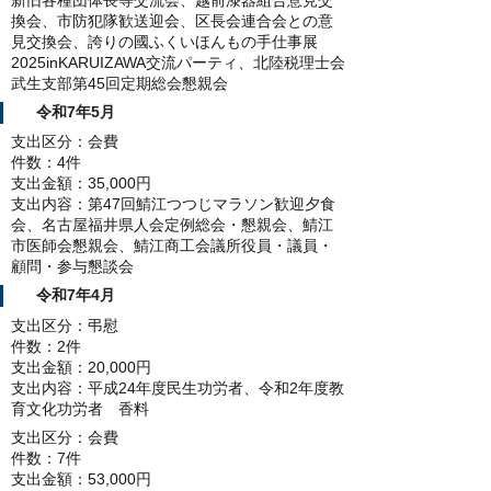
新旧各種団体長等交流会、越前漆器組合意見交
換会、市防犯隊歓送迎会、区長会連合会との意
見交換会、誇りの國ふくいほんもの手仕事展
2025inKARUIZAWA交流パーティ、北陸税理士会
武生支部第45回定期総会懇親会
令和7年5月
支出区分：会費
件数：4件
支出金額：35,000円
支出内容：第47回鯖江つつじマラソン歓迎夕食
会、名古屋福井県人会定例総会・懇親会、鯖江
市医師会懇親会、鯖江商工会議所役員・議員・
顧問・参与懇談会
令和7年4月
支出区分：弔慰
件数：2件
支出金額：20,000円
支出内容：平成24年度民生功労者、令和2年度教
育文化功労者 香料
支出区分：会費
件数：7件
支出金額：53,000円