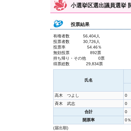
小選挙区選出議員選挙 
投票結果
有権者数 56,404人
投票者数 30,726人
投票率 54.46％
無効投票 892票
持ち帰り・その他 0票
得票総数 29,834票
氏名
高木 つよし
0
斉木 武志
0
合計
0
開票率
0
(届出順)