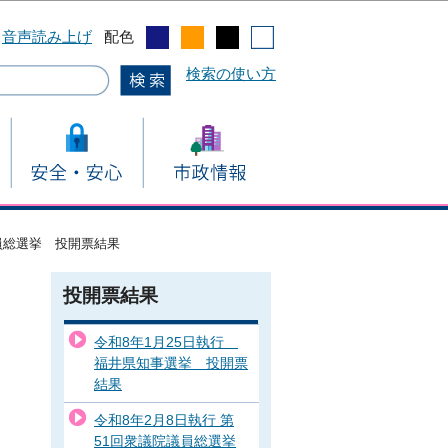
音声読み上げ
配色
検索の使い方
議員総選挙 投開票結果
投開票結果
令和8年1月25日執行
福井県知事選挙 投開票
結果
令和8年2月8日執行 第
51回衆議院議員総選挙