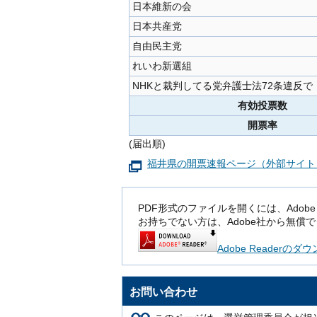
日本維新の会
日本共産党
自由民主党
れいわ新選組
NHKと裁判してる党弁護士法72条違反で
有効投票数
開票率
(届出順)
福井県の開票速報ページ（外部サイト
PDF形式のファイルを開くには、Adobe Rea
お持ちでない方は、Adobe社から無償
Adobe Readerの
お問い合わせ