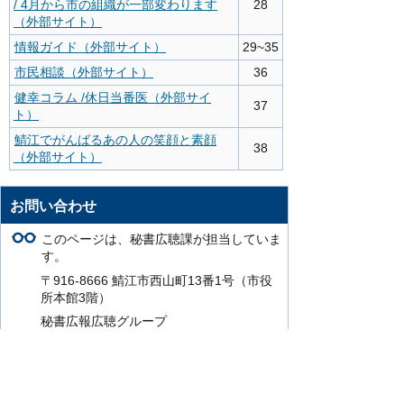
/ 4月から市の組織が一部変わります
28
（外部サイト）
情報ガイド（外部サイト）
29~35
市民相談（外部サイト）
36
健幸コラム /休日当番医（外部サイ
37
ト）
鯖江でがんばるあの人の笑顔と素顔
38
（外部サイト）
お問い合わせ
このページは、秘書広聴課が担当していま
す。
〒916-8666 鯖江市西山町13番1号（市役
所本館3階）
秘書広報広聴グループ
TEL： 0778-53-2202（秘書）
TEL： 0778-53-2203（広報）
FAX：0778-51-8161
このページの担当にお問い合わせをする。