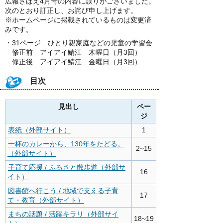
広報さばえ4月号の内容に誤りがございました。
次のとおり訂正し、お詫び申し上げます。
※ホームページに掲載されているものは変更済
みです。
・31ページ ひとり親家庭などの児童の学習会
修正前 アイアイ鯖江 木曜日（月3回）
修正後 アイアイ鯖江 金曜日（月3回）
目次
見出し
ペー
ジ
表紙（外部サイト）
1
一杯のカレーから、130年をたどる。
2~15
（外部サイト）
子育て応援 / ふるさと散歩道（外部サ
16
イト）
図書館へ行こう / 地域で支える子育
17
て・教育（外部サイト）
まちの話題 / 活躍キラリ（外部サイ
18~19