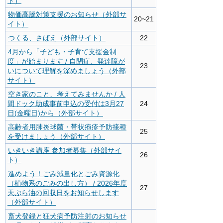
ト）
物価高騰対策支援のお知らせ（外部サ
20~21
イト）
つくる、さばえ（外部サイト）
22
4月から「子ども・子育て支援金制
度」が始まります / 自閉症、発達障が
23
いについて理解を深めましょう（外部
サイト）
空き家のこと、考えてみませんか / 人
間ドック助成事前申込の受付は3月27
24
日(金曜日)から（外部サイト）
高齢者用肺炎球菌・帯状疱疹予防接種
25
を受けましょう（外部サイト）
いきいき講座 参加者募集（外部サイ
26
ト）
進めよう！ごみ減量化とごみ資源化
（植物系のごみの出し方） / 2026年度
27
天ぷら油の回収日をお知らせします
（外部サイト）
畜犬登録と狂犬病予防注射のお知らせ