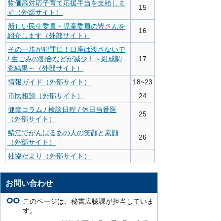
物価高対応子育て応援手当を支給しま
15
す（外部サイト）
新しい民生委員・児童委員の皆さんを
16
紹介します（外部サイト）
その一歩が犯罪に！口座は渡さないで
/ 生ごみの割合などが減少！～組成調
17
査結果～（外部サイト）
情報ガイド（外部サイト）
18~23
市民相談（外部サイト）
24
健幸コラム / 検診日程 / 休日当番医
25
（外部サイト）
鯖江でがんばるあの人の笑顔と素顔
26
（外部サイト）
社協だより（外部サイト）
お問い合わせ
このページは、秘書広聴課が担当していま
す。