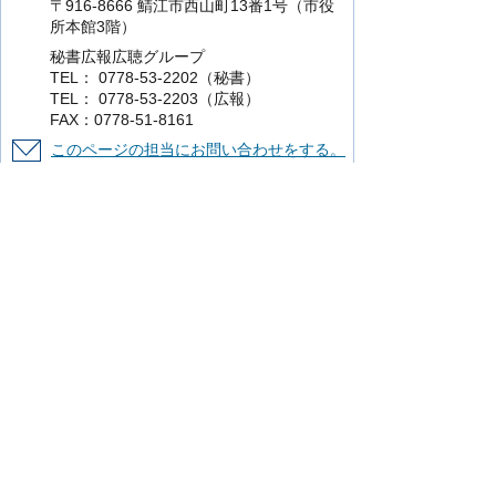
〒916-8666 鯖江市西山町13番1号（市役
所本館3階）
秘書広報広聴グループ
TEL： 0778-53-2202（秘書）
TEL： 0778-53-2203（広報）
FAX：0778-51-8161
このページの担当にお問い合わせをする。
より使いやすいホームページにするために
ご意見をお聞かせください。
このページの情報は役に立ちましたか？
役に立った
どちらともいえない
役に立
たなかった
知りたい情報がなかった
このページの内容は分かりやすかったです
か？
分かりやすかった
どちらともいえない
分かりにくかった
知りたい情報がなかった
このページの情報は見つけやすかったです
か