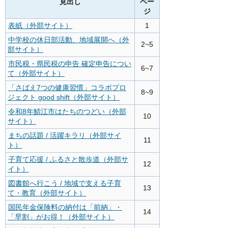
見出し
ペー
ジ
表紙（外部サイト）
1
中学校の休日部活動、地域展開へ（外
2~5
部サイト）
市民税・県民税の申告 確定申告につい
6~7
て（外部サイト）
「さばえ7つの健康習慣」コラボプロ
8~9
ジェクト good shift（外部サイト）
令和8年鯖江市はたちのつどい（外部
10
サイト）
まちの話題 / 活躍キラリ（外部サイ
11
ト）
子育て応援 / ふるさと散歩道（外部サ
12
イト）
図書館へ行こう / 地域で支える子育
13
て・教育（外部サイト）
国民年金保険料の納付は「前納」・
14
「早割」がお得！（外部サイト）