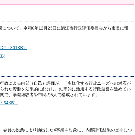
について、令和6年12月23日に鯖江市行政評価委員会から市長に報
F：801KB）
KB）
行政による内部（自己）評価が、「多様化する行政ニーズへの対応が
られた資源を効果的に配分し、効率的に活用する行政運営を進めてい
関で、学識経験者や市民の5人で構成されています。
54KB）
、委員の投票により抽出した4事業を対象に、内部評価結果の是非につ