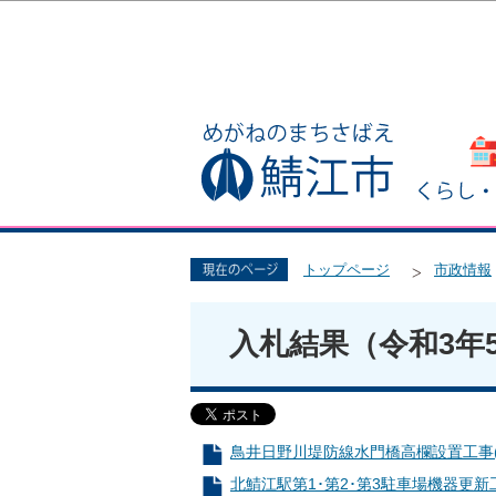
トップページ
市政情報
入札結果（令和3年
鳥井日野川堤防線水門橋高欄設置工事(21-
北鯖江駅第1･第2･第3駐車場機器更新工