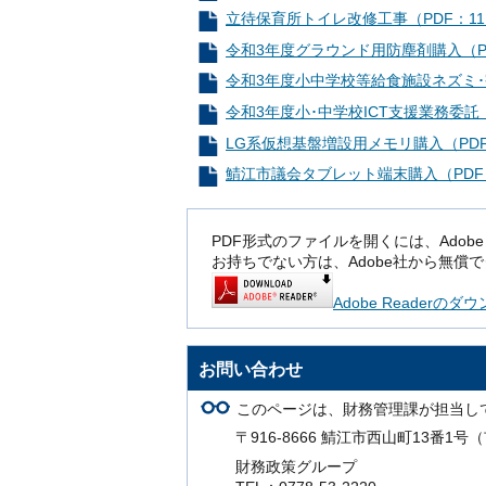
立待保育所トイレ改修工事（PDF：11
令和3年度グラウンド用防塵剤購入（PD
令和3年度小中学校等給食施設ネズミ･害
令和3年度小･中学校ICT支援業務委託（
LG系仮想基盤増設用メモリ購入（PDF
鯖江市議会タブレット端末購入（PDF：
PDF形式のファイルを開くには、Adobe Rea
お持ちでない方は、Adobe社から無償
Adobe Readerの
お問い合わせ
このページは、財務管理課が担当し
〒916-8666 鯖江市西山町13番1
財務政策グループ