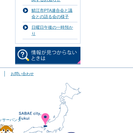
鯖江市PTA連合会と議
会との語る会の様子
日曜日午後の一時預か
り
お問い合わせ
ッサーパンダ