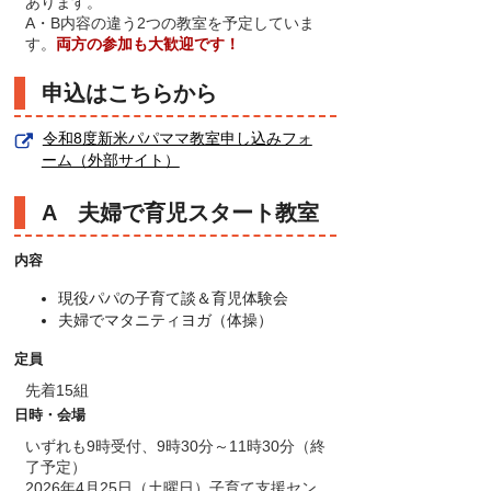
あります。
A・B内容の違う2つの教室を予定していま
す。
両方の参加も大歓迎です！
申込はこちらから
令和8度新米パパママ教室申し込みフォ
ーム（外部サイト）
A 夫婦で育児スタート教室
内容
現役パパの子育て談＆育児体験会
夫婦でマタニティヨガ（体操）
定員
先着15組
日時・会場
いずれも9時受付、9時30分～11時30分（終
了予定）
2026年4月25日（土曜日）子育て支援セン