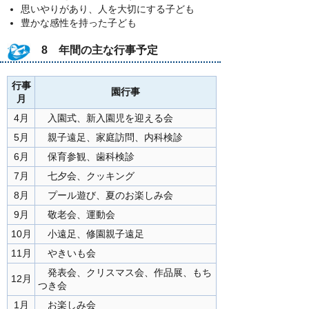
思いやりがあり、人を大切にする子ども
豊かな感性を持った子ども
8 年間の主な行事予定
行事
園行事
月
4月
入園式、新入園児を迎える会
5月
親子遠足、家庭訪問、内科検診
6月
保育参観、歯科検診
7月
七夕会、クッキング
8月
プール遊び、夏のお楽しみ会
9月
敬老会、運動会
10月
小遠足、修園親子遠足
11月
やきいも会
発表会、クリスマス会、作品展、もち
12月
つき会
1月
お楽しみ会