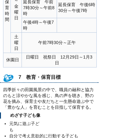
～
保
延長保育 午前
延長保育 午後6時
金
育
7時30分～午前8
30分～午後7時
曜
時
時
日
間
午後4時～午後7
時
土
曜
午前7時30分～正午
日
日曜日 祝祭日 12月29日～1月3
休園日
日
7 教育・保育目標
四季折々の田園風景の中で、職員の融和と協力
のもと涼やかな風を感じ、鳥の声を聴き、野の
花を摘み、保育士や友だちと一生懸命遊ぶ中で
「豊かな人」を育むことを目指して保育する。
めざす子ども像
元気に遊ぶ子ど
自分で考え意欲的に行動する子ども