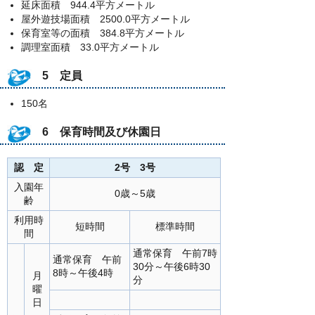
延床面積 944.4平方メートル
屋外遊技場面積 2500.0平方メートル
保育室等の面積 384.8平方メートル
調理室面積 33.0平方メートル
5 定員
150名
6 保育時間及び休園日
認 定
2号 3号
入園年
0歳～5歳
齢
利用時
短時間
標準時間
間
通常保育 午前7時
通常保育 午前
30分～午後6時30
8時～午後4時
月
分
曜
日