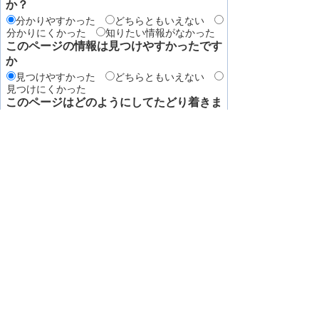
か？
分かりやすかった
どちらともいえない
分かりにくかった
知りたい情報がなかった
このページの情報は見つけやすかったです
か
見つけやすかった
どちらともいえない
見つけにくかった
このページはどのようにしてたどり着きま
したか？
トップページから順に
サイト内検索
検
索エンジン（Yahoo! JAPANやGoogleなど）か
ら
その他
サイトマップ
お問い合わせ