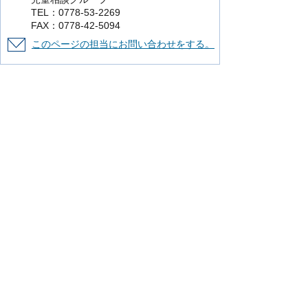
TEL：0778-53-2269
FAX：0778-42-5094
このページの担当にお問い合わせをする。
より使いやすいホームページにするために
ご意見をお聞かせください。
このページの情報は役に立ちましたか？
役に立った
どちらともいえない
役に立
たなかった
知りたい情報がなかった
このページの内容は分かりやすかったです
か？
分かりやすかった
どちらともいえない
分かりにくかった
知りたい情報がなかった
このページの情報は見つけやすかったです
か
見つけやすかった
どちらともいえない
見つけにくかった
このページはどのようにしてたどり着きま
したか？