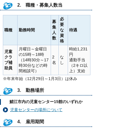
2. 職種・募集人数当
必
募
要
集
職種
勤務時間
な
待遇
人
資
数
格
月曜日～金曜日
時給1,231
児童
の15時～18時
円
クラ
2
な
（14時30分～17
通勤手当
ブ補
名
し
時30分などの時
（2キロ以
助員
間相談可）
上）支給
※年末年始（12月29日～1月3日）は休み
3. 勤務場所
鯖江市内の児童センター15館のいずれか
児童センターの場所について
4. 雇用期間