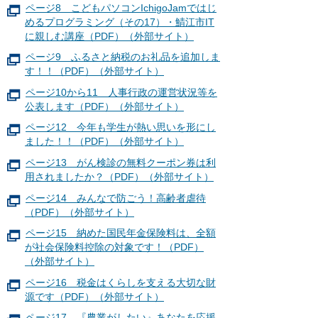
ページ8 こどもパソコンIchigoJamではじ
めるプログラミング（その17）・鯖江市IT
に親しむ講座（PDF）（外部サイト）
ページ9 ふるさと納税のお礼品を追加しま
す！！（PDF）（外部サイト）
ページ10から11 人事行政の運営状況等を
公表します（PDF）（外部サイト）
ページ12 今年も学生が熱い思いを形にし
ました！！（PDF）（外部サイト）
ページ13 がん検診の無料クーポン券は利
用されましたか？（PDF）（外部サイト）
ページ14 みんなで防ごう！高齢者虐待
（PDF）（外部サイト）
ページ15 納めた国民年金保険料は、全額
が社会保険料控除の対象です！（PDF）
（外部サイト）
ページ16 税金はくらしを支える大切な財
源です（PDF）（外部サイト）
ページ17 『農業がしたい』あなたを応援