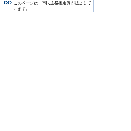
このページは、市民主役推進課が担当して
います。
〒916-8666 鯖江市西山町13番1号（市役
所本館2階）
市民主役推進グループ
TEL：0778-53-2214
FAX：0778-51-8156
このページの担当にお問い合わせをする。
より使いやすいホームページにするために
ご意見をお聞かせください。
このページの情報は役に立ちましたか？
役に立った
どちらともいえない
役に立
たなかった
知りたい情報がなかった
このページの内容は分かりやすかったです
か？
分かりやすかった
どちらともいえない
分かりにくかった
知りたい情報がなかった
このページの情報は見つけやすかったです