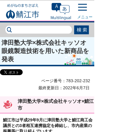
このページの本文へ移動
メニュー
津田塾大学×株式会社キッソオ
眼鏡製造技術を用いた新商品を
発表
ページ番号：783-202-232
最終更新日：2022年6月7日
津田塾大学×株式会社キッソオ×鯖江
市
鯖江市は平成29年9月に津田塾大学と鯖江商工会
議所との3者相互連携協定を締結し、市内産業の
振興等に取り組んでいます。