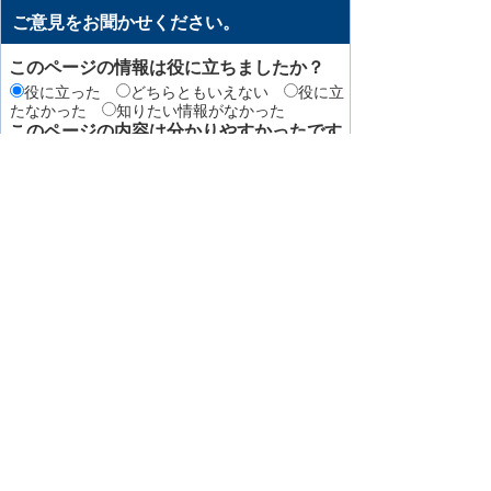
ご意見をお聞かせください。
このページの情報は役に立ちましたか？
役に立った
どちらともいえない
役に立
たなかった
知りたい情報がなかった
このページの内容は分かりやすかったです
か？
分かりやすかった
どちらともいえない
分かりにくかった
知りたい情報がなかった
このページの情報は見つけやすかったです
か
見つけやすかった
どちらともいえない
見つけにくかった
このページはどのようにしてたどり着きま
したか？
トップページから順に
サイト内検索
検
索エンジン（Yahoo! JAPANやGoogleなど）か
ら
その他