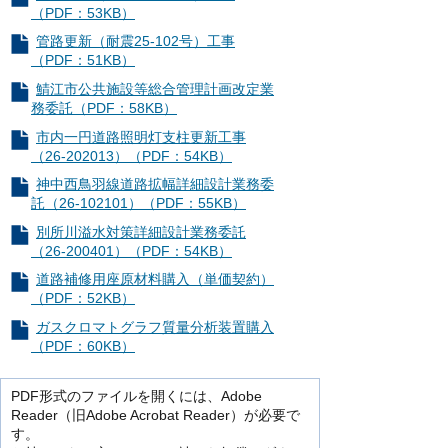
（PDF：53KB）
管路更新（耐震25‐102号）工事
（PDF：51KB）
鯖江市公共施設等総合管理計画改定業
務委託（PDF：58KB）
市内一円道路照明灯支柱更新工事
（26-202013）（PDF：54KB）
神中西鳥羽線道路拡幅詳細設計業務委
託（26-102101）（PDF：55KB）
別所川溢水対策詳細設計業務委託
（26-200401）（PDF：54KB）
道路補修用座原材料購入（単価契約）
（PDF：52KB）
ガスクロマトグラフ質量分析装置購入
（PDF：60KB）
PDF形式のファイルを開くには、Adobe
Reader（旧Adobe Acrobat Reader）が必要で
す。