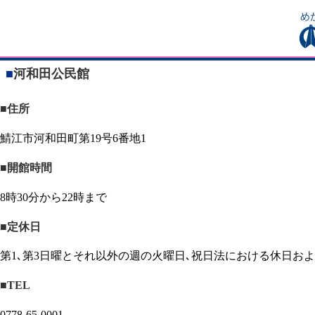
■
河和田公民館
■住所
鯖江市河和田町第19号6番地1
■開館時間
8時30分から22時まで
■定休日
第1､第3日曜とそれ以外の週の火曜日､祝日法における休日および
■TEL
0778-65-0001